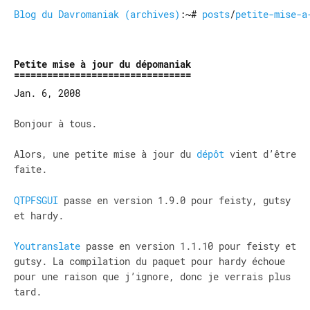
Blog du Davromaniak (archives)
:~#
posts
/
petite-mise-a
Petite mise à jour du dépomaniak
Jan. 6, 2008
Bonjour à tous.
Alors, une petite mise à jour du
dépôt
vient d’être
faite.
QTPFSGUI
passe en version 1.9.0 pour feisty, gutsy
et hardy.
Youtranslate
passe en version 1.1.10 pour feisty et
gutsy. La compilation du paquet pour hardy échoue
pour une raison que j’ignore, donc je verrais plus
tard.