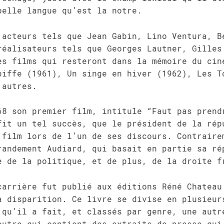
belle langue qu’est la notre.
 acteurs tels que Jean Gabin, Lino Ventura, B
réalisateurs tels que Georges Lautner, Gilles
es films qui resteront dans la mémoire du cin
biffe (1961), Un singe en hiver (1962), Les T
’autres.
68 son premier film, intitule “Faut pas prend
fit un tel succès, que le président de la rép
 film lors de l’un de ses discours. Contraire
randement Audiard, qui basait en partie sa ré
e de la politique, et de plus, de la droite f
carrière fut publié aux éditions Réné Chateau
a disparition. Ce livre se divise en plusieur
 qu’il a fait, et classés par genre, une autr
autre qui contient des extraits de presse qui