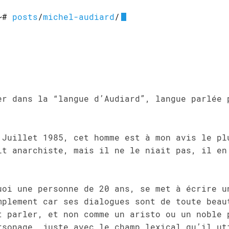
~#
posts
/
michel-audiard
/
er dans la “langue d’Audiard”, langue parlée 
 Juillet 1985, cet homme est à mon avis le pl
it anarchiste, mais il ne le niait pas, il en
uoi une personne de 20 ans, se met à écrire u
mplement car ses dialogues sont de toute beau
t parler, et non comme un aristo ou un noble 
rsonage, juste avec le champ lexical qu’il ut