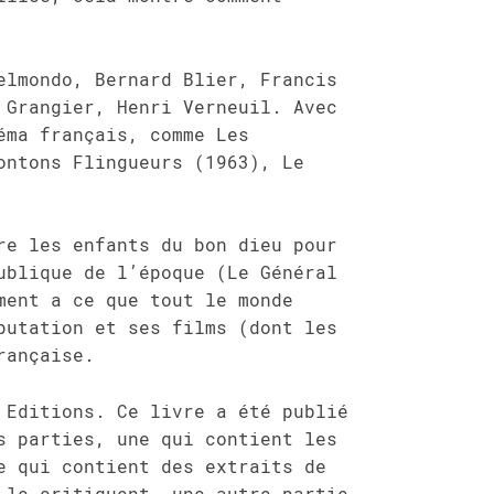
elmondo, Bernard Blier, Francis
 Grangier, Henri Verneuil. Avec
éma français, comme Les
ontons Flingueurs (1963), Le
re les enfants du bon dieu pour
ublique de l’époque (Le Général
ment a ce que tout le monde
putation et ses films (dont les
rançaise.
 Editions. Ce livre a été publié
s parties, une qui contient les
e qui contient des extraits de
 le critiquent, une autre partie